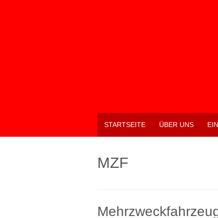
Skip
to
content
STARTSEITE
ÜBER UNS
EI
MZF
Mehrzweckfahrzeu