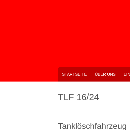
Skip
to
content
STARTSEITE
ÜBER UNS
EI
TLF 16/24
Tanklöschfahrzeug