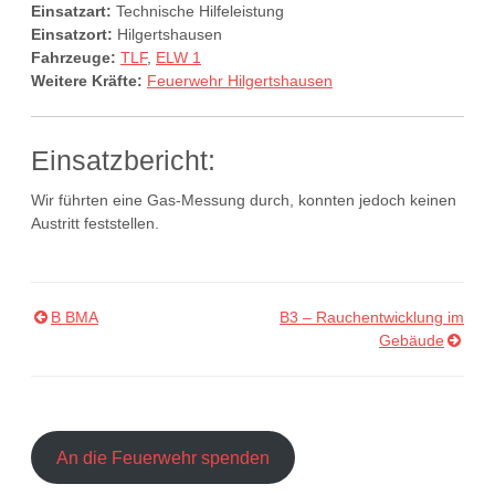
Einsatzart:
Technische Hilfeleistung
Einsatzort:
Hilgertshausen
Fahrzeuge:
TLF
,
ELW 1
Weitere Kräfte:
Feuerwehr Hilgertshausen
Einsatzbericht:
Wir führten eine Gas-Messung durch, konnten jedoch keinen
Austritt feststellen.
B BMA
B3 – Rauchentwicklung im
Beitragsnavigation
Gebäude
An die Feuerwehr spenden