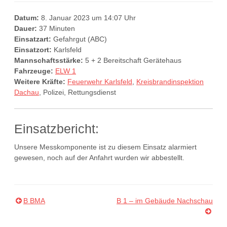
Datum:
8. Januar 2023 um 14:07 Uhr
Dauer:
37 Minuten
Einsatzart:
Gefahrgut (ABC)
Einsatzort:
Karlsfeld
Mannschaftsstärke:
5 + 2 Bereitschaft Gerätehaus
Fahrzeuge:
ELW 1
Weitere Kräfte:
Feuerwehr Karlsfeld
,
Kreisbrandinspektion
Dachau
, Polizei, Rettungsdienst
Einsatzbericht:
Unsere Messkomponente ist zu diesem Einsatz alarmiert
gewesen, noch auf der Anfahrt wurden wir abbestellt.
B BMA
B 1 – im Gebäude Nachschau
Beitragsnavigation