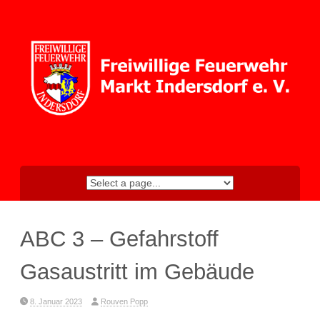
Skip
to
content
ABC 3 – Gefahrstoff
Gasaustritt im Gebäude
8. Januar 2023
Rouven Popp