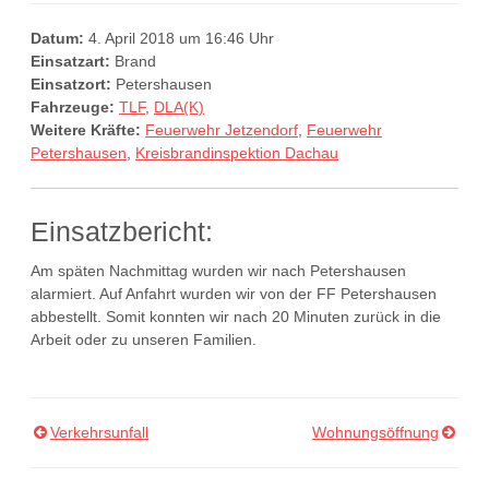
Datum:
4. April 2018 um 16:46 Uhr
Einsatzart:
Brand
Einsatzort:
Petershausen
Fahrzeuge:
TLF
,
DLA(K)
Weitere Kräfte:
Feuerwehr Jetzendorf
,
Feuerwehr
Petershausen
,
Kreisbrandinspektion Dachau
Einsatzbericht:
Am späten Nachmittag wurden wir nach Petershausen
alarmiert. Auf Anfahrt wurden wir von der FF Petershausen
abbestellt. Somit konnten wir nach 20 Minuten zurück in die
Arbeit oder zu unseren Familien.
Verkehrsunfall
Wohnungsöffnung
Beitragsnavigation