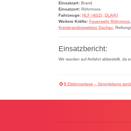
Einsatzart:
Brand
Einsatzort:
Röhrmoos
Fahrzeuge:
HLF (40/2)
,
DLA(K)
Weitere Kräfte:
Feuerwehr Röhrmoos
Kreisbrandinspektion Dachau
, Rettung
Einsatzbericht:
Wir wurden auf Anfahrt abbestellt, da
B Elektroanlage – Stromleitung spr
Beitragsnavigation