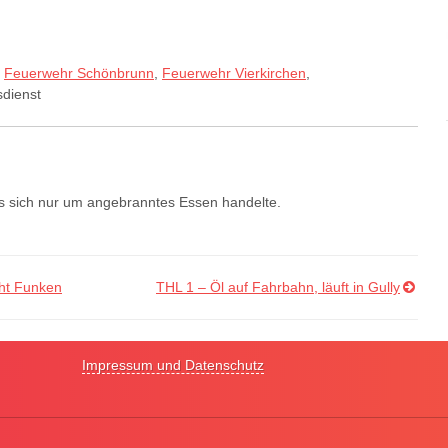
,
Feuerwehr Schönbrunn
,
Feuerwehr Vierkirchen
,
sdienst
 es sich nur um angebranntes Essen handelte.
üht Funken
THL 1 – Öl auf Fahrbahn, läuft in Gully
Impressum und Datenschutz