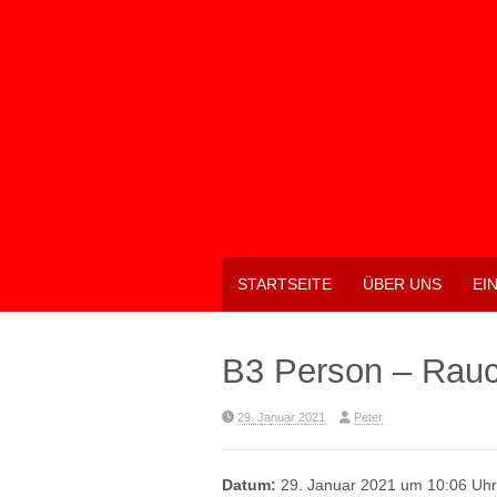
Skip
to
content
STARTSEITE
ÜBER UNS
EI
B3 Person – Rau
29. Januar 2021
Peter
Datum:
29. Januar 2021 um 10:06 Uhr