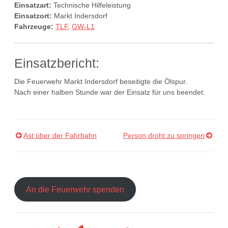
Einsatzart:
Technische Hilfeleistung
Einsatzort:
Markt Indersdorf
Fahrzeuge:
TLF
,
GW-L1
Einsatzbericht:
Die Feuerwehr Markt Indersdorf beseitigte die Ölspur.
Nach einer halben Stunde war der Einsatz für uns beendet.
Ast über der Fahrbahn
Person droht zu springen
Beitragsnavigation
An die Feuerwehr spenden