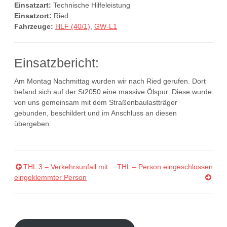
Einsatzart:
Technische Hilfeleistung
Einsatzort:
Ried
Fahrzeuge:
HLF (40/1)
,
GW-L1
Einsatzbericht:
Am Montag Nachmittag wurden wir nach Ried gerufen. Dort
befand sich auf der St2050 eine massive Ölspur. Diese wurde
von uns gemeinsam mit dem Straßenbaulastträger
gebunden, beschildert und im Anschluss an diesen
übergeben.
THL 3 – Verkehrsunfall mit
THL – Person eingeschlossen
Beitragsnavigation
eingeklemmter Person