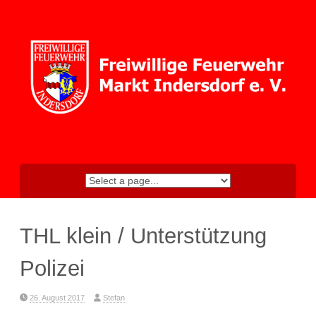
Skip
to
content
THL klein / Unterstützung
Polizei
26. August 2017
Stefan