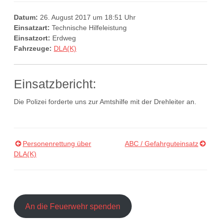
Datum:
26. August 2017 um 18:51 Uhr
Einsatzart:
Technische Hilfeleistung
Einsatzort:
Erdweg
Fahrzeuge:
DLA(K)
Einsatzbericht:
Die Polizei forderte uns zur Amtshilfe mit der Drehleiter an.
Personenrettung über
ABC / Gefahrguteinsatz
Beitragsnavigation
DLA(K)
An die Feuerwehr spenden