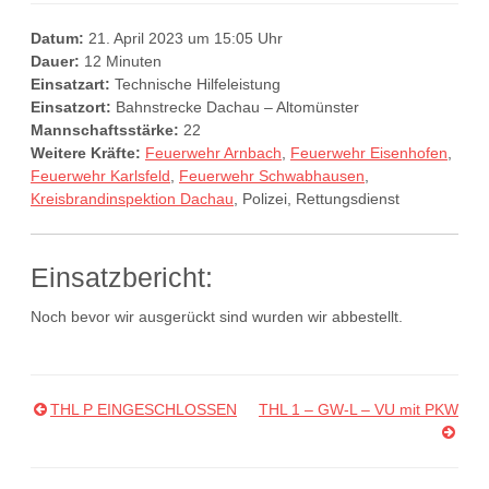
Datum:
21. April 2023 um 15:05 Uhr
Dauer:
12 Minuten
Einsatzart:
Technische Hilfeleistung
Einsatzort:
Bahnstrecke Dachau – Altomünster
Mannschaftsstärke:
22
Weitere Kräfte:
Feuerwehr Arnbach
,
Feuerwehr Eisenhofen
,
Feuerwehr Karlsfeld
,
Feuerwehr Schwabhausen
,
Kreisbrandinspektion Dachau
, Polizei, Rettungsdienst
Einsatzbericht:
Noch bevor wir ausgerückt sind wurden wir abbestellt.
THL P EINGESCHLOSSEN
THL 1 – GW-L – VU mit PKW
Beitragsnavigation