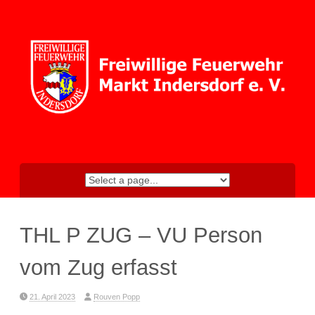
Skip
to
content
THL P ZUG – VU Person
vom Zug erfasst
21. April 2023
Rouven Popp