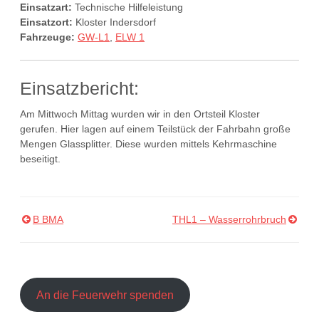
Einsatzart:
Technische Hilfeleistung
Einsatzort:
Kloster Indersdorf
Fahrzeuge:
GW-L1
,
ELW 1
Einsatzbericht:
Am Mittwoch Mittag wurden wir in den Ortsteil Kloster
gerufen. Hier lagen auf einem Teilstück der Fahrbahn große
Mengen Glassplitter. Diese wurden mittels Kehrmaschine
beseitigt.
B BMA
THL1 – Wasserrohrbruch
Beitragsnavigation
An die Feuerwehr spenden