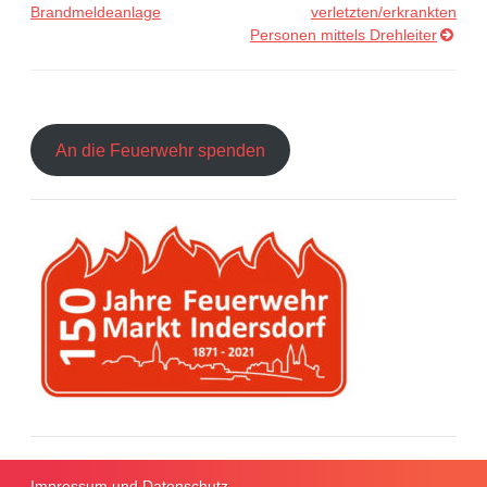
Brandmeldeanlage
verletzten/erkrankten
Personen mittels Drehleiter
An die Feuerwehr spenden
Impressum und Datenschutz