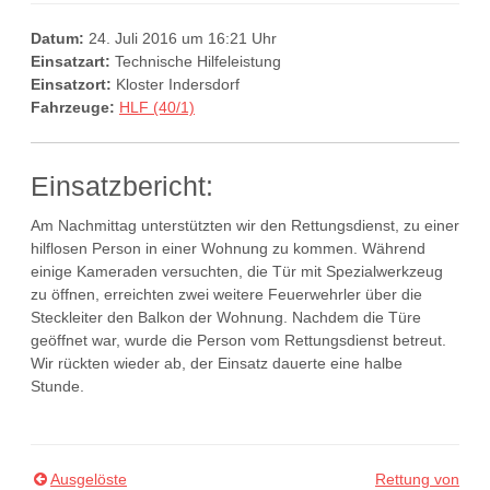
Datum:
24. Juli 2016 um 16:21 Uhr
Einsatzart:
Technische Hilfeleistung
Einsatzort:
Kloster Indersdorf
Fahrzeuge:
HLF (40/1)
Einsatzbericht:
Am Nachmittag unterstützten wir den Rettungsdienst, zu einer
hilflosen Person in einer Wohnung zu kommen. Während
einige Kameraden versuchten, die Tür mit Spezialwerkzeug
zu öffnen, erreichten zwei weitere Feuerwehrler über die
Steckleiter den Balkon der Wohnung. Nachdem die Türe
geöffnet war, wurde die Person vom Rettungsdienst betreut.
Wir rückten wieder ab, der Einsatz
dauerte eine halbe
Stunde.
Ausgelöste
Rettung von
Beitragsnavigation