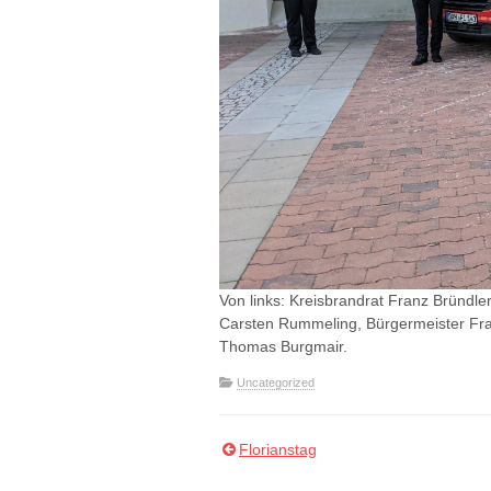
Von links: Kreisbrandrat Franz Bründl
Carsten Rummeling, Bürgermeister Fr
Thomas Burgmair.
Uncategorized
Florianstag
Beitragsnavigation