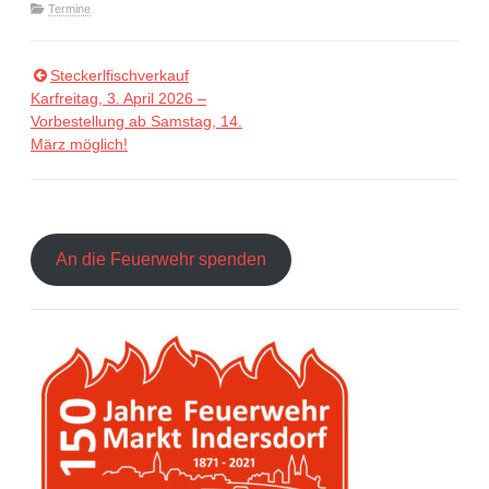
Termine
Steckerlfischverkauf
Beitragsnavigation
Karfreitag, 3. April 2026 –
Vorbestellung ab Samstag, 14.
März möglich!
An die Feuerwehr spenden